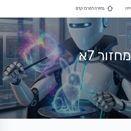
ידה
בחזרה למרכז קדם
זור 7א