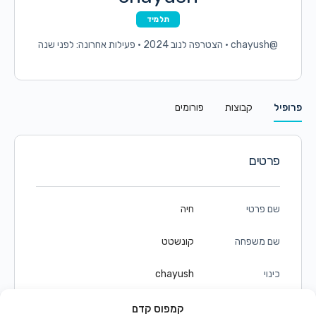
תלמיד
@chayush
•
הצטרפה לנוב 2024
•
פעילות אחרונה: לפני שנה
פרופיל
קבוצות
פורומים
פרטים
שם פרטי
חיה
שם משפחה
קונשטט
כינוי
chayush
זכר/נקבה
נקבה
קמפוס קדם