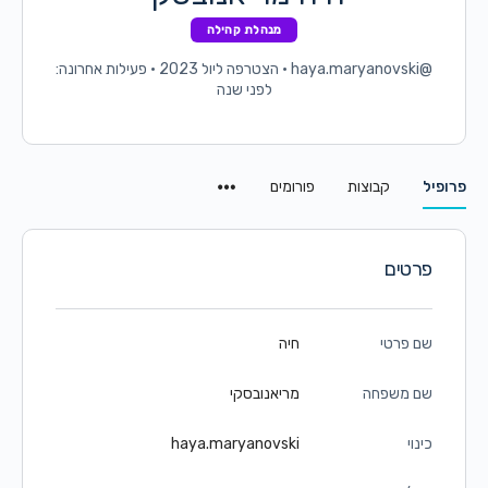
מנהלת קהילה
@haya.maryanovski
•
הצטרפה ליול 2023
•
פעילות אחרונה:
לפני שנה
Menu
פרופיל
קבוצות
פורומים
Items
פרטים
שם פרטי
חיה
שם משפחה
מריאנובסקי
כינוי
haya.maryanovski