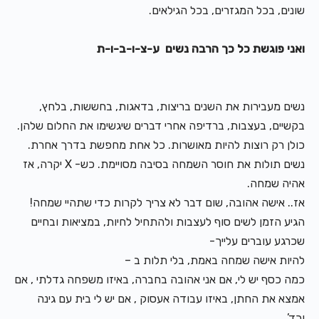
שונים, בכל המגזרים, בכל הגילאים.
ואני פוגשת כל כך הרבה נשים ע-צ-ו-ב-ו-ת
נשים מעבירות את השנים בריצות, בדאגות, בחששות, בלחץ,
בקשיים, בעצבות, ברדיפה אחרי דברים שיגשימו את החלום שלהן.
כולן רק רוצות להיות מאושרות. כל אחת מחפשת בדרך אחרת.
נשים תולות את חוסר השמחה בסיבה מסויימת. כש- X יקרה, אז
אהיה שמחה.
אז.. אישה אהובה, שום דבר לא צריך לקרות כדי שתהיי שמחה!
הגיע הזמן לשים סוף לעצבות ולהתחיל לחיות, במציאות ובחיים
שכרגע עוברים עלייך-
להיות אישה שמחה באמת, בלי תלות ב –
כמה כסף יש לי, אם אני אהובה בחברה, באיזו משפחה גדלתי , אם
אמצא את החתן, באיזו עבודה אעסוק , אם יש לי בית עם גינה
וכד’.