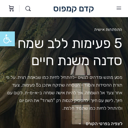
קדם קמפוס
התפתחות אישית
פתח סרגל
5 פעימות ללב שמח –
סדנה משנת חיים
מסע מרגש ומדהים לנשים -להתחיל לחיות כמו שבאמת רצית. על פי
תורת החסידות והסוד - הנוסחה שתיקח אתכן ב5 פעימות, צעד
אחר צעד אל השמחה. איך להיות אישה שמחה ב-א-מ-ת, לקום עם
חיוך, לישון עם חיוך. להפסיק לנסות רק "לשרוד" את היום יום
ולהתחיל לחיות כמו שתמיד חלמת.
לצפיה בפרטי הקורס