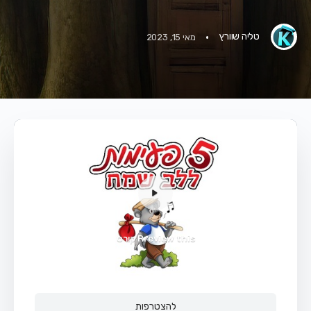
·
טליה שוורץ
מאי 15, 2023
Preview this קורס
להצטרפות