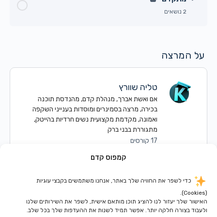
2 נושאים
האם אפשר לפתוח פרק ספיציפי לצפיה בחינם? (טעימה
איך מטמיעים סרטון בתוך שיעור?
איך אנחנו מעבירים אלייך את הכסף?
מהקורס)
תוכן הפרק
0% הושלם
0/2 שלבים
איך פותחים את הקורס ב”טפטופים” (יעיל אם יש לך
שיגור הקורס לאוויר בקמפוס
על המרצה
איך להוביל את הבנות לקישור משלי
תקופת אחריות)
איך התלמידים שלך יכולים להגיש מטלות או קבצים
מי רואה את תוכן העניינים של הקורס?
טליה שוורץ
כיצד מעלים חומרי עזר לשיעור
אם ואשת אברך, מנהלת קדם, מהנדסת תוכנה
דוגמא מהירה ליצירת שיעור חדש בקורס שלך
בכירה, מרצה בסמינרים ומוסדות בענייני השקפה
ואמונה, מקדמת מקצועית נשים חרדיות בהייטק,
מתגוררת בבני ברק
17 קורסים
קמפוס קדם
כדי לשפר את החוויה שלך באתר, אנחנו משתמשים בקבצי עוגיות
(Cookies).
האישור שלך יעזור לנו להציג תוכן מותאם אישית, לשפר את השירותים שלנו
ולעבוד בצורה חלקה יותר. אפשר תמיד לשנות את ההעדפות שלך בכל שלב.