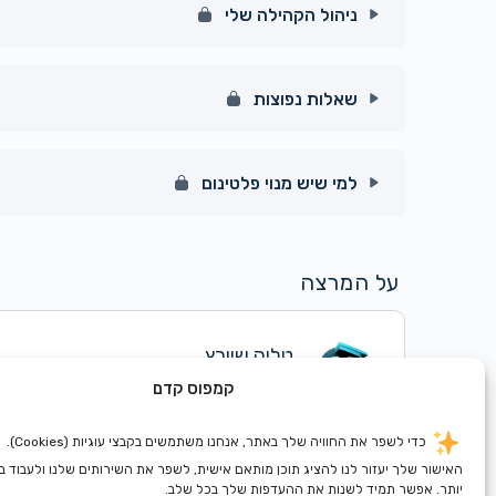
ניהול הקהילה שלי
מעבר זריז – מה מחכה לך בקבוצה שלך
פרופיל והופעה בעמוד כל המרצות והמובילות
תוכן הפרק
שאלות נפוצות
ניראות ותצוגה ראשית של הקבוצה
הגדרות ניהול חשובות
תוכן הפרק
הקבוצה שלך צריכה להיות פתוחה או סגורה?
למי שיש מנוי פלטינום
ניהול מדריכים ומאמרים
איך חברות מצטרפות לקבוצה שלי?
תוכן הפרק
ניהול הפורום
על המרצה
איך נועצים דיון? (שיופיע תמיד בראש הפורום)
מה זה מנוי פלטינום
איך מוסיפים מנחות בקבוצה?
טליה שוורץ
מה ההבדל בין תת קהילה לקהילות נפרדות
אם ואשת אברך, מנהלת קדם, מהנדסת תוכנה בכירה
קמפוס קדם
מה ההבדל בין מובילת קבוצה למנחה?
מקדמת מקצועית נשים חרדיות בהייטק, מתגוררת 
17 קורסים
כדי לשפר את החוויה שלך באתר, אנחנו משתמשים בקבצי עוגיות (Cookies).
האישור שלך יעזור לנו להציג תוכן מותאם אישית, לשפר את השירותים שלנו ולעבוד 
יותר. אפשר תמיד לשנות את ההעדפות שלך בכל שלב.