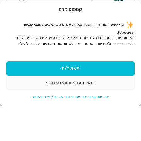
1
אוגוסט 21, 2023
קמפוס קדם
כדי לשפר את החוויה שלך באתר, אנחנו משתמשים בקבצי עוגיות
(Cookies).
האישור שלך יעזור לנו להציג תוכן מותאם אישית, לשפר את השירותים שלנו
ולעבוד בצורה חלקה יותר. אפשר תמיד לשנות את ההעדפות שלך בכל שלב.
מאשר/ת
ניהול העדפות ומידע נוסף
לכוון בול למטרה
מדיניות עוגיות
מדיניות פרטיות
אודות / פרטי האתר
“זה קצת מבאס לצאת מהעבודה כשיש חושך בחוץ” אמר משה,
לחברו הצעיר אבי. “למה מבאס? השעה רק 7 בערב, כל היום עוד
לפניך!”. “אחי הרווק,…
טליה שוורץ
0
אוגוסט 21, 2023