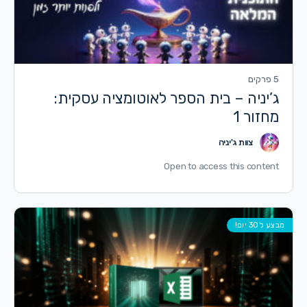
5 פרקים
ג’יניה – בית הספר לאוטומציה עסקית:
מחזור 1
צוות ג'יניה
Open to access this content
מבצע ל30 יום!